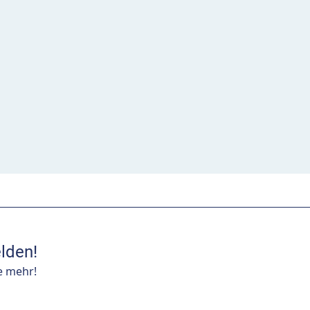
lden!
e mehr!