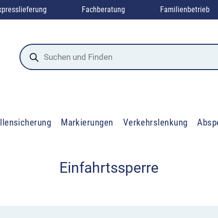
xpresslieferung
Fachberatung
Familienbetrieb
Products
search
llensicherung
Markierungen
Verkehrslenkung
Absp
Einfahrtssperre