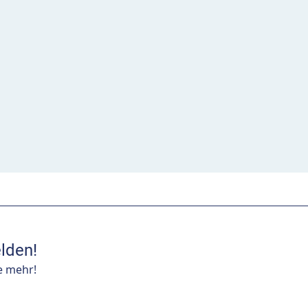
lden!
e mehr!