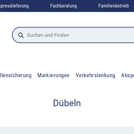
xpresslieferung
Fachberatung
Familienbetrieb
Products
search
llensicherung
Markierungen
Verkehrslenkung
Absp
Dübeln