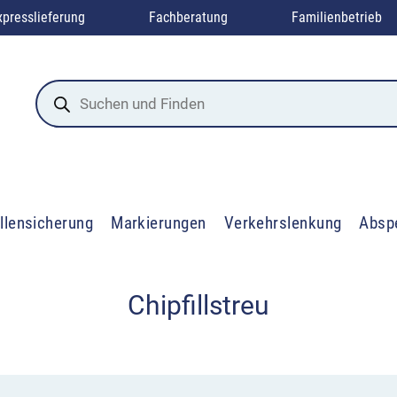
xpresslieferung
Fachberatung
Familienbetrieb
Products
search
llensicherung
Markierungen
Verkehrslenkung
Absp
Chipfillstreu