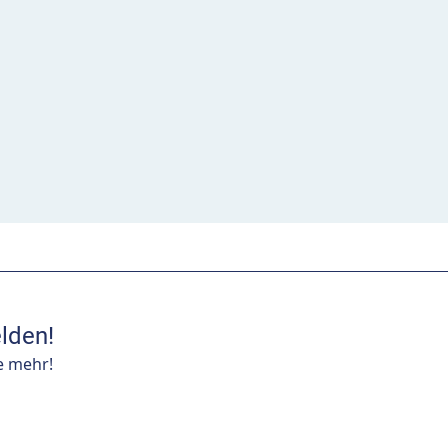
lden!
e mehr!