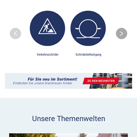
Skip to previo
S
Verkehrsschilder
Schilderbefestigung
Baustellensiche
Unsere Themenwelten