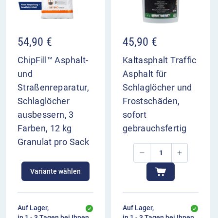
54,90
€
45,90
€
ChipFill™ Asphalt-
Kaltasphalt Traffic
und
Asphalt für
Straßenreparatur,
Schlaglöcher und
Schlaglöcher
Frostschäden,
ausbessern, 3
sofort
Farben, 12 kg
gebrauchsfertig
Granulat pro Sack
Variante wählen
Auf Lager,
Auf Lager,
in 1 - 3 Tagen bei Ihnen
in 1 - 3 Tagen bei Ihnen