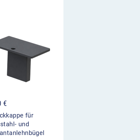
0
€
ckkappe für
stahl- und
kantanlehnbügel