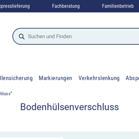
xpresslieferung
Fachberatung
Familienbetrieb
Products
search
llensicherung
Markierungen
Verkehrslenkung
Absp
hluss“
Bodenhülsenverschluss