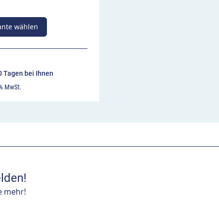
ante wählen
10 Tagen bei Ihnen
 % MwSt.
lden!
e mehr!