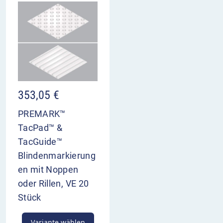
353,05
€
PREMARK™
TacPad™ &
TacGuide™
Blindenmarkierung
en mit Noppen
oder Rillen, VE 20
Stück
Variante wählen