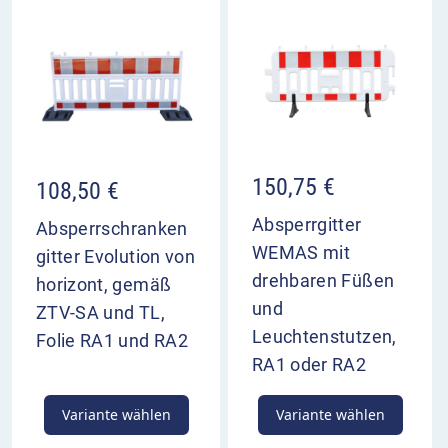
150,75
€
108,50
€
Absperrgitter
Absperrschranken
WEMAS mit
gitter Evolution von
drehbaren Füßen
horizont, gemäß
und
ZTV-SA und TL,
Leuchtenstutzen,
Folie RA1 und RA2
RA1 oder RA2
Variante wählen
Variante wählen