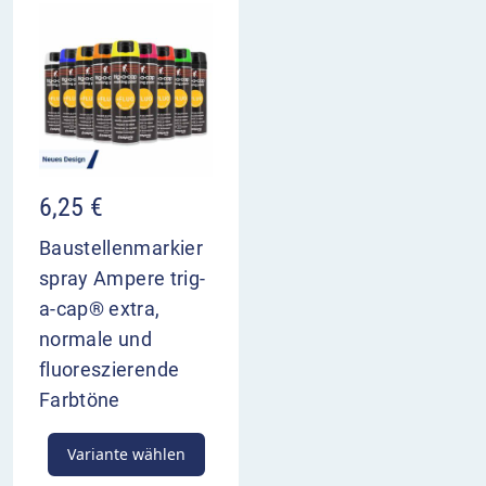
6,25
€
Baustellenmarkier
spray Ampere trig-
a-cap® extra,
normale und
fluoreszierende
Farbtöne
Variante wählen