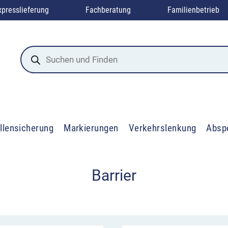
xpresslieferung
Fachberatung
Familienbetrieb
Products
search
llensicherung
Markierungen
Verkehrslenkung
Absp
Barrier