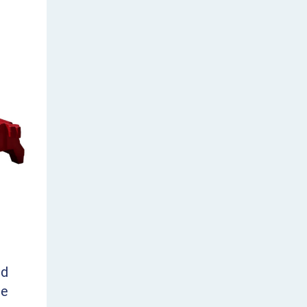
nd
ge