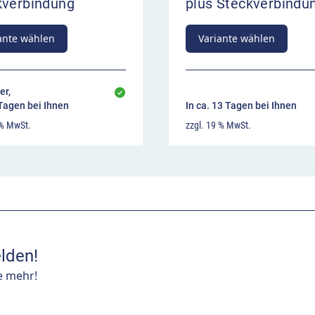
kverbindung
plus Steckverbindu
ante wählen
Variante wählen
er,
 Tagen bei Ihnen
In ca. 13 Tagen bei Ihnen
 % MwSt.
zzgl. 19 % MwSt.
lden!
e mehr!