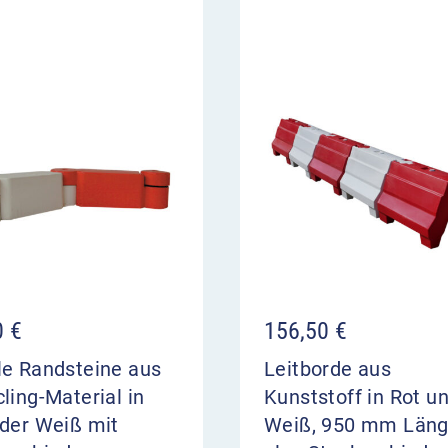
0
€
156,50
€
le Randsteine aus
Leitborde aus
ling-Material in
Kunststoff in Rot u
oder Weiß mit
Weiß, 950 mm Län