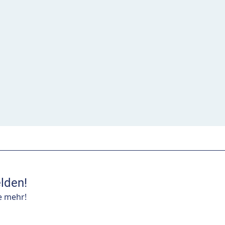
lden!
e mehr!