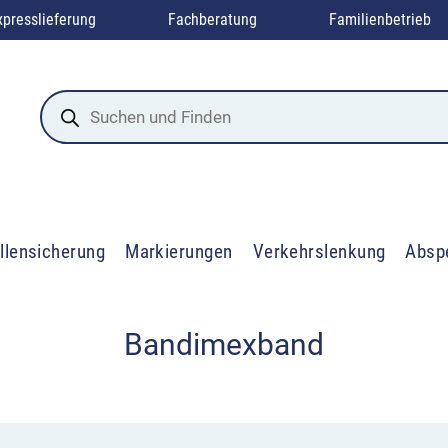
xpresslieferung
Fachberatung
Familienbetrieb
Products
search
llensicherung
Markierungen
Verkehrslenkung
Absp
Bandimexband