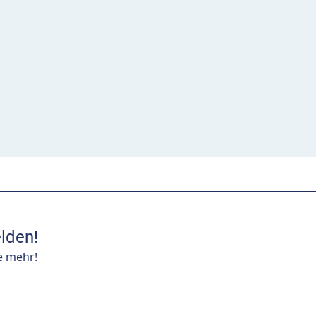
lden!
e mehr!