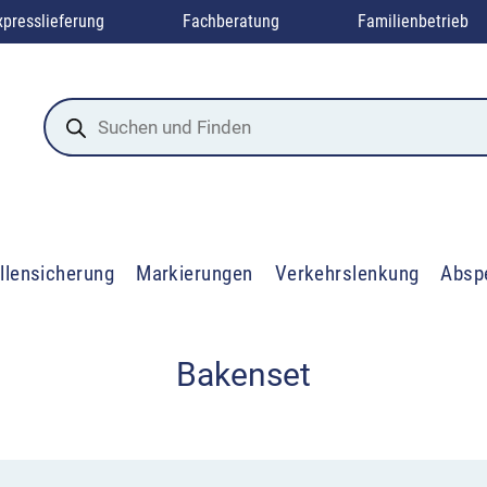
xpresslieferung
Fachberatung
Familienbetrieb
Products
search
llensicherung
Markierungen
Verkehrslenkung
Absp
Bakenset