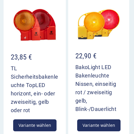
22,90
€
23,85
€
BakoLight LED
TL
Bakenleuchte
Sicherheitsbakenle
Nissen, einseitig
uchte TopLED
rot / zweiseitig
horizont, ein- oder
gelb,
zweiseitig, gelb
Blink-/Dauerlicht
oder rot
Variante wählen
Variante wählen