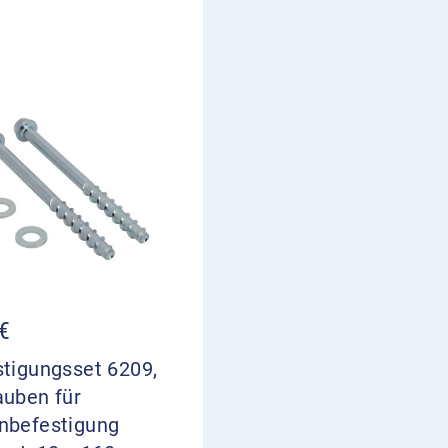
€
stigungsset 6209,
auben für
nbefestigung