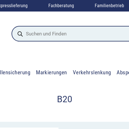
xpresslieferung
Fachberatung
Familienbetrieb
Products
search
llensicherung
Markierungen
Verkehrslenkung
Absp
B20