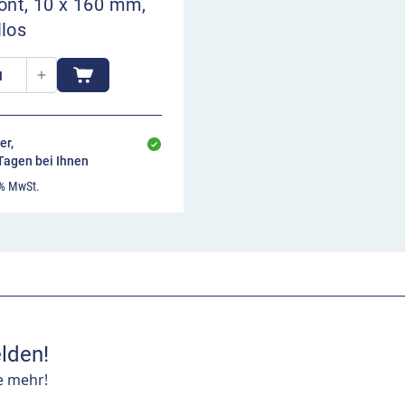
ont, 10 x 160 mm,
los
er,
 Tagen bei Ihnen
 % MwSt.
lden!
e mehr!