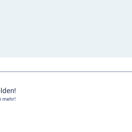
lden!
e mehr!