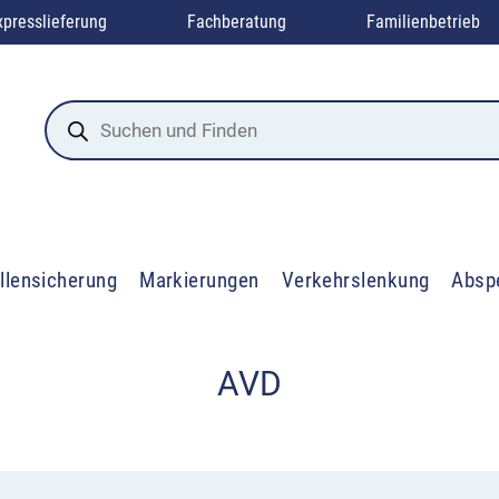
xpresslieferung
Fachberatung
Familienbetrieb
Products
search
llensicherung
Markierungen
Verkehrslenkung
Absp
AVD