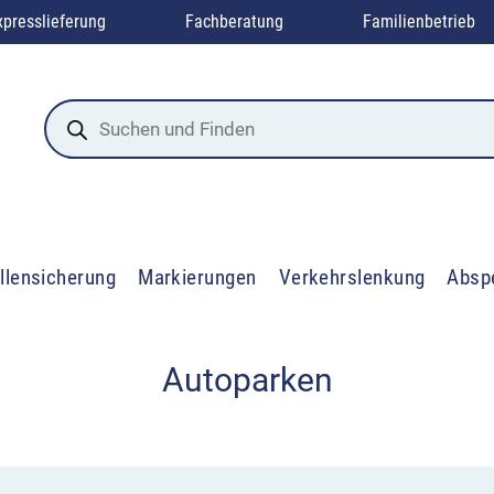
xpresslieferung
Fachberatung
Familienbetrieb
Products
search
llensicherung
Markierungen
Verkehrslenkung
Absp
Autoparken