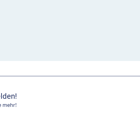
lden!
e mehr!