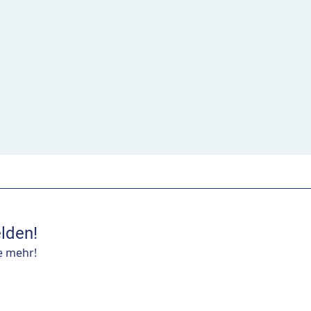
lden!
e mehr!