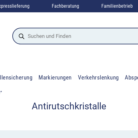
xpresslieferung
Fachberatung
Familienbetrieb
Products
search
llensicherung
Markierungen
Verkehrslenkung
Absp
e“
Antirutschkristalle