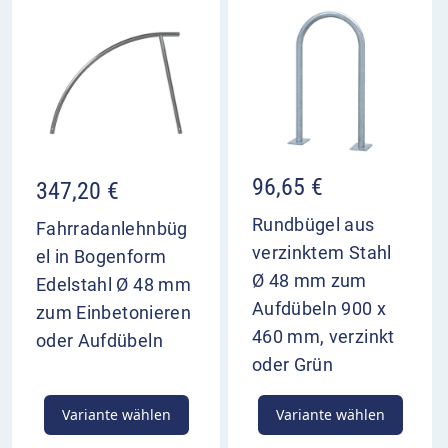
96,65
€
347,20
€
Rundbügel aus
Fahrradanlehnbüg
verzinktem Stahl
el in Bogenform
Ø 48 mm zum
Edelstahl Ø 48 mm
Aufdübeln 900 x
zum Einbetonieren
460 mm, verzinkt
oder Aufdübeln
oder Grün
Variante wählen
Variante wählen