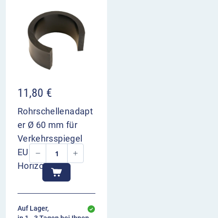
11,80
€
Rohrschellenadapt
er Ø 60 mm für
Verkehrsspiegel
EUCRYL und
Horizont
Auf Lager,