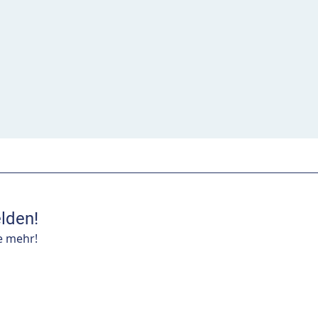
lden!
e mehr!