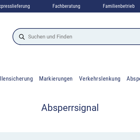
xpresslieferung
Fachberatung
Familienbetrieb
Products
search
llensicherung
Markierungen
Verkehrslenkung
Absp
Absperrsignal