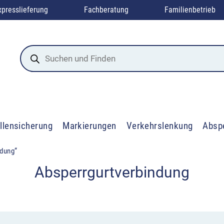
xpresslieferung
Fachberatung
Familienbetrieb
Products
search
llensicherung
Markierungen
Verkehrslenkung
Absp
ndung“
Absperrgurtverbindung