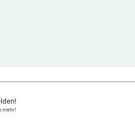
lden!
e mehr!