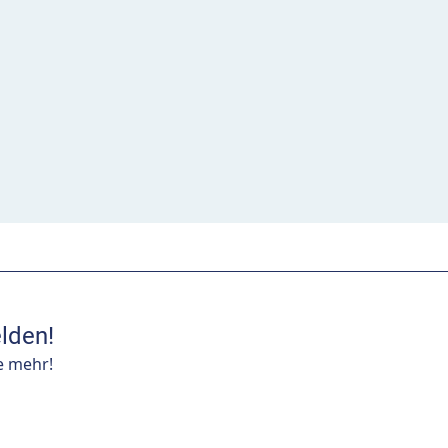
lden!
e mehr!