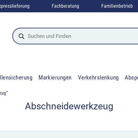
xpresslieferung
Fachberatung
Familienbetrieb
Products
search
llensicherung
Markierungen
Verkehrslenkung
Absp
eug“
Abschneidewerkzeug