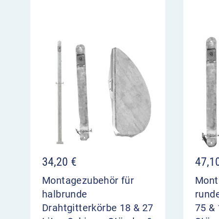
34,20
€
47,1
Montagezubehör für
Mont
halbrunde
runde
Drahtgitterkörbe 18 & 27
75 & 