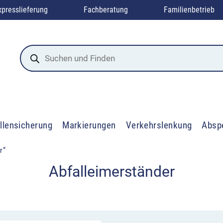
xpresslieferung
Fachberatung
Familienbetrieb
Products
search
llensicherung
Markierungen
Verkehrslenkung
Absp
r“
Abfalleimerständer