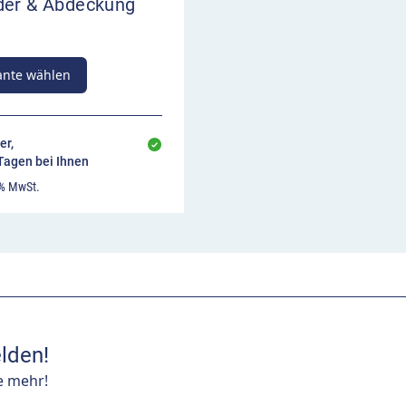
der & Abdeckung
ante wählen
er,
 Tagen bei Ihnen
 % MwSt.
lden!
e mehr!