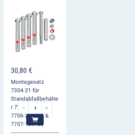
30,80
€
Montagesatz
7304-21 für
Standabfallbehälte
r 7705-20 / -30 &
7706-20 / -30 &
7707-10 / -30