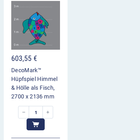
603,55
€
DecoMark™
Hüpfspiel Himmel
& Hölle als Fisch,
2700 x 2136 mm