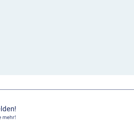
lden!
e mehr!