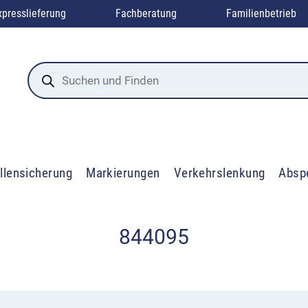
xpresslieferung
Fachberatung
Familienbetrieb
Products
search
llensicherung
Markierungen
Verkehrslenkung
Absp
844095