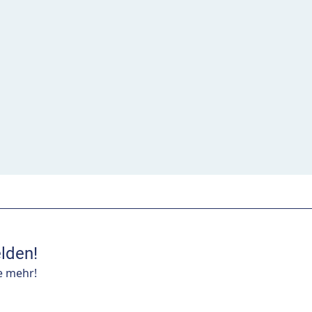
lden!
e mehr!