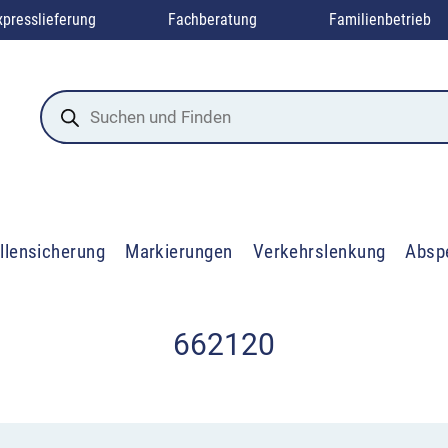
xpresslieferung
Fachberatung
Familienbetrieb
Products
search
llensicherung
Markierungen
Verkehrslenkung
Absp
662120