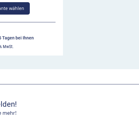
ante wählen
25 Tagen bei Ihnen
 % MwSt.
lden!
e mehr!