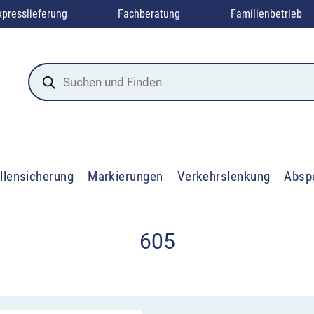
xpresslieferung
Fachberatung
Familienbetrieb
Products
search
llensicherung
Markierungen
Verkehrslenkung
Absp
605