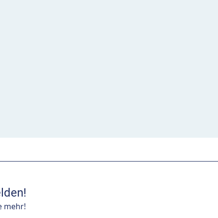
lden!
e mehr!