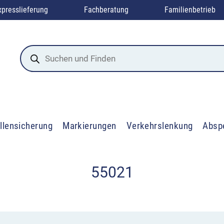
xpresslieferung
Fachberatung
Familienbetrieb
Products
search
llensicherung
Markierungen
Verkehrslenkung
Absp
55021