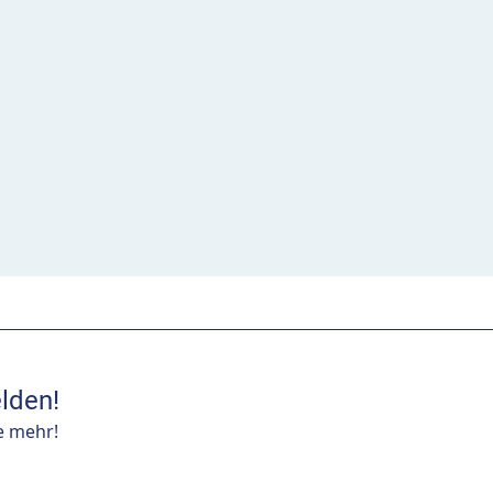
lden!
e mehr!