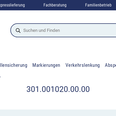
xpresslieferung
Fachberatung
Familienbetrieb
Products
search
llensicherung
Markierungen
Verkehrslenkung
Absp
“
301.001020.00.00