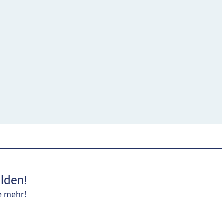
lden!
e mehr!