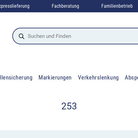
xpresslieferung
Fachberatung
Familienbetrieb
Products
search
llensicherung
Markierungen
Verkehrslenkung
Absp
253