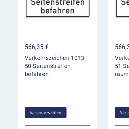
566,35
€
566,
Verkehrszeichen 1013-
Verk
50 Seitenstreifen
51 Se
befahren
räum
Variante wählen
Vari