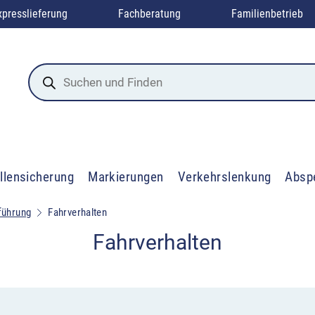
xpresslieferung
Fachberatung
Familienbetrieb
Products
search
llensicherung
Markierungen
Verkehrslenkung
Absp
führung
Fahrverhalten
Fahrverhalten