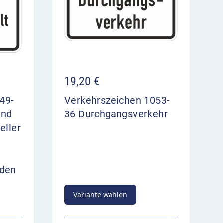
19,20
€
49-
Verkehrszeichen 1053-
und
36 Durchgangsverkehr
eller
,
rden
Variante wählen