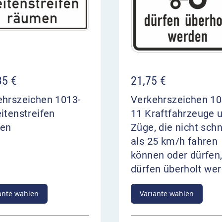
35
€
21,75
€
ehrszeichen 1013-
Verkehrszeichen 10
itenstreifen
11 Kraftfahrzeuge 
en
Züge, die nicht schn
als 25 km/h fahren
können oder dürfen
dürfen überholt we
ante wählen
Variante wählen