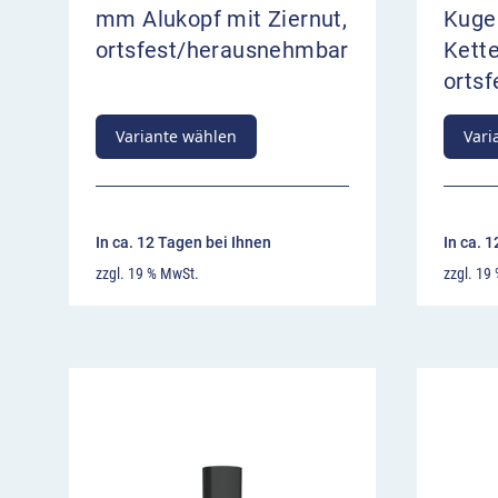
mm Alukopf mit Ziernut,
Kuge
ortsfest/herausnehmbar
Kett
orts
Variante wählen
Vari
In ca. 12 Tagen bei Ihnen
In ca. 
zzgl. 19 % MwSt.
zzgl. 19