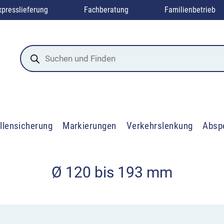
xpresslieferung
Fachberatung
Familienbetrieb
Products
search
llensicherung
Markierungen
Verkehrslenkung
Absp
Ø 120 bis 193 mm