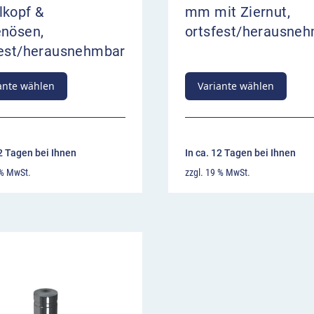
lkopf &
mm mit Ziernut,
enösen,
ortsfest/herausne
fest/herausnehmbar
ante wählen
Variante wählen
12 Tagen bei Ihnen
In ca. 12 Tagen bei Ihnen
 % MwSt.
zzgl. 19 % MwSt.