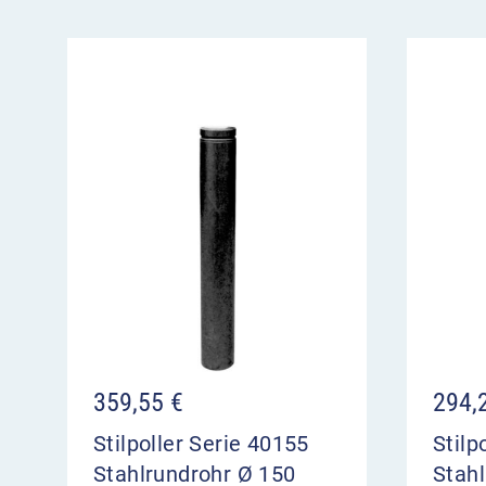
359,55
€
294,
Stilpoller Serie 40155
Stilp
Stahlrundrohr Ø 150
Stah