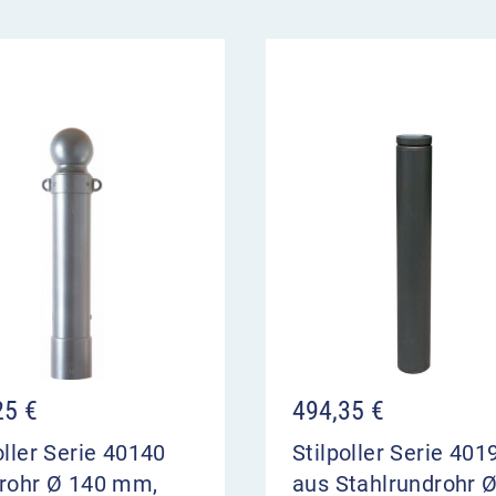
25
€
494,35
€
oller Serie 40140
Stilpoller Serie 401
lrohr Ø 140 mm,
aus Stahlrundrohr 