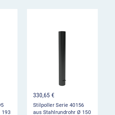
330,65
€
95
Stilpoller Serie 40156
Ø 193
aus Stahlrundrohr Ø 150