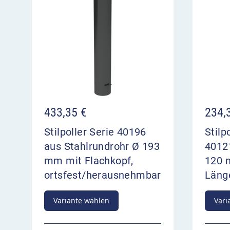
433,35
€
234,
Stilpoller Serie 40196
Stilp
aus Stahlrundrohr Ø 193
4012
mm mit Flachkopf,
120 
ortsfest/herausnehmbar
Läng
Variante wählen
Vari