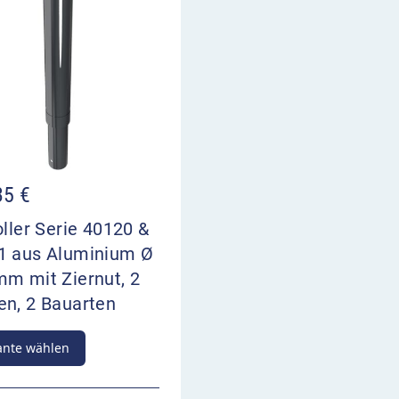
35
€
oller Serie 40120 &
1 aus Aluminium Ø
mm mit Ziernut, 2
en, 2 Bauarten
ante wählen