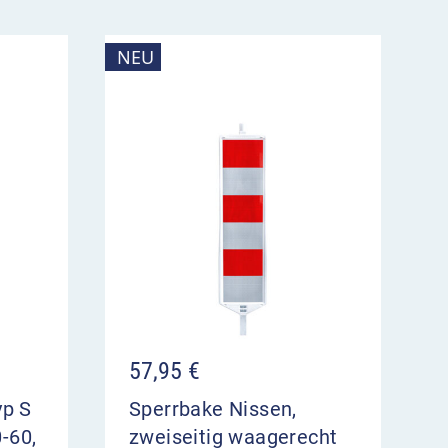
NEU
57,95
€
yp S
Sperrbake Nissen,
-60,
zweiseitig waagerecht