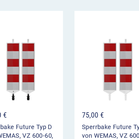
0
€
75,00
€
rbake Future Typ D
Sperrbake Future T
WEMAS, VZ 600-60,
von WEMAS, VZ 600