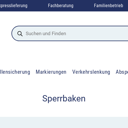
xpresslieferung
Fachberatung
Familienbetrieb
Products
search
llensicherung
Markierungen
Verkehrslenkung
Absp
Sperrbaken