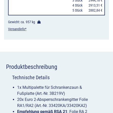
auf
0
3 Stück
2944,18 €
0
4 Stück
2913,51 €
Multipalette
0
5 Stück
2882,84 €
Menge
Gewicht: ca.
957 kg
Versandinfo*
Produktbeschreibung
Technische Details
1x Multipalette für Schrankenzaun &
Fußplatte (Art.-Nr. 3B219V)
20x Euro 2-Absperrschrankengitter Folie
RA1/RA2 (Art.-Nr. 33420KA/33420KA2)
Empfehlung gemäß RSA 21
: Folie RA 2