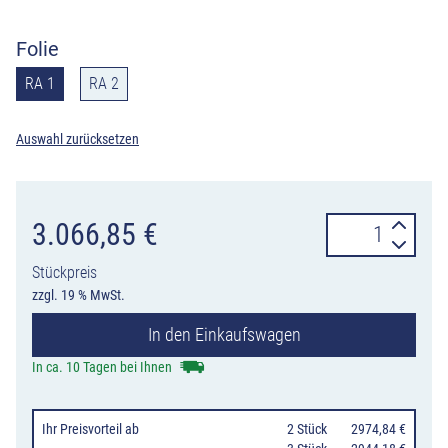
Folie
RA 1
RA 2
Auswahl zurücksetzen
Absperrschrank
3.066,85
€
SET3
Stückpreis
Schake,
zzgl. 19 % MwSt.
20
In den Einkaufswagen
Gitter,
21
In ca. 10 Tagen bei Ihnen
TL-
Fußplatten
Ihr Preisvorteil
ab
0
2 Stück
2974,84 €