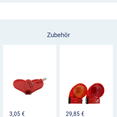
Längsabsperrungen reicht Klasse RA1 aus. Für
andere Absperrungen ist Klasse RA2 durch die
RSA 21 (Richtlinien für die verkehrsrechtliche
Sicherung von Arbeitsstellen an Straßen)
vorgeschrieben.
Zubehör
3,05
€
29,85
€