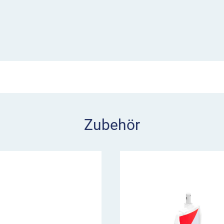
bei Nacht.
den öffentlichen
e sind
 Klasse RA1.
Zubehör