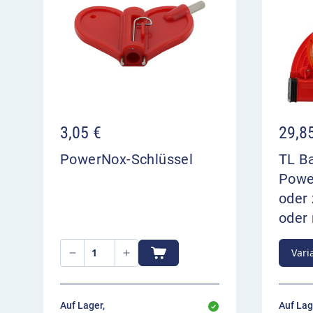
3,05
€
29,8
PowerNox-Schlüssel
TL B
Powe
oder 
oder 
Vari
Auf Lager,
Auf Lag