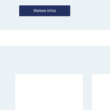
sorgt für die Sichtbarkeit der Schrankengitter 
Die Reflexklasse
Weitere Infos
RA2
ist durch die RSA 21 für 
Straßenverkehr vorgeschrieben. Die Ausnahm
Längsabsperrungen, hier reicht Reflexfolie der