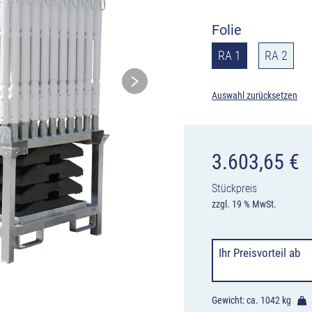
Folie
RA 1
RA 2
Auswahl zurücksetzen
3.603,65
€
Stückpreis
zzgl. 19 % MwSt.
Ihr Preisvorteil
ab
Gewicht: ca.
1042 kg