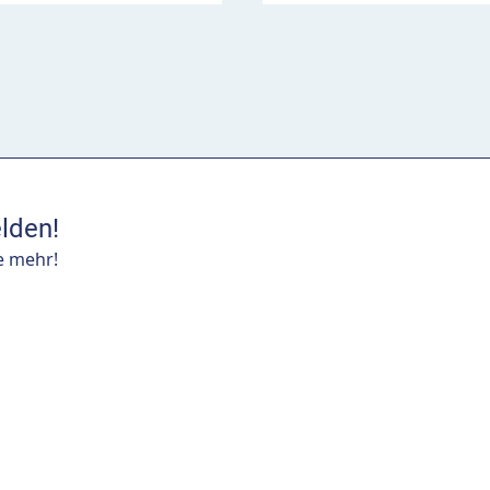
lden!
e mehr!