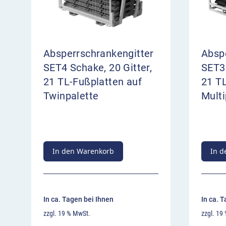
Absperrschrankengitter
Absp
SET4 Schake, 20 Gitter,
SET3 
21 TL-Fußplatten auf
21 TL
Twinpalette
Multi
In den Warenkorb
In d
In ca. Tagen bei Ihnen
In ca. 
zzgl. 19 % MwSt.
zzgl. 19