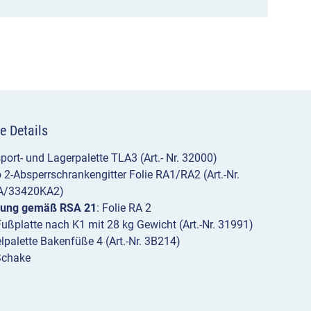
Fußplatten,
Transport-
&
Lagerpalette
Menge
e Details
port- und Lagerpalette TLA3 (Art.- Nr. 32000)
 2-Absperrschrankengitter Folie RA1/RA2 (Art.-Nr.
A/33420KA2)
lung gemäß RSA 21
: Folie RA 2
ußplatte nach K1 mit 28 kg Gewicht (Art.-Nr. 31991)
lpalette Bakenfüße 4 (Art.-Nr. 3B214)
Schake