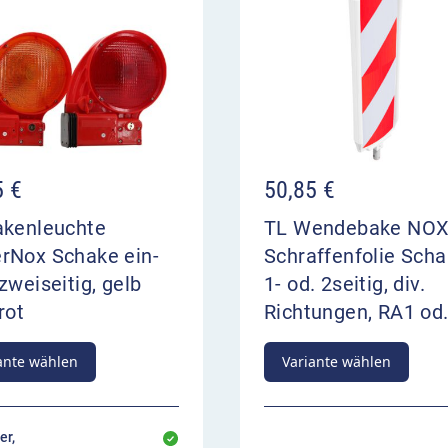
5
€
50,85
€
akenleuchte
TL Wendebake NO
rNox Schake ein-
Schraffenfolie Scha
zweiseitig, gelb
1- od. 2seitig, div.
rot
Richtungen, RA1 od
ante wählen
Variante wählen
er,