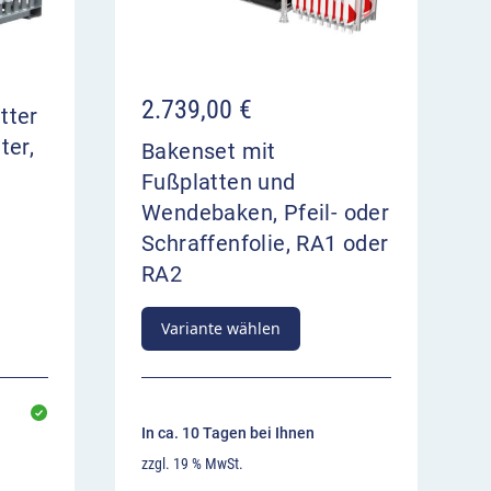
2.739,00
€
tter
ter,
Bakenset mit
Fußplatten und
Wendebaken, Pfeil- oder
Schraffenfolie, RA1 oder
RA2
Variante wählen
In ca. 10 Tagen bei Ihnen
zzgl. 19 % MwSt.