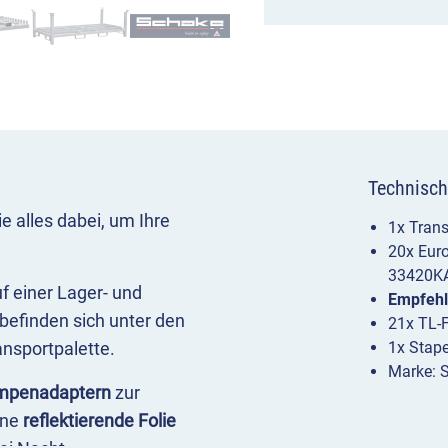
Technisch
 alles dabei, um Ihre
1x Trans
20x Euro
33420K
f einer Lager- und
Empfeh
befinden sich unter den
21x TL-F
nsportpalette.
1x Stape
Marke: 
mpenadaptern
zur
ine
reflektierende Folie