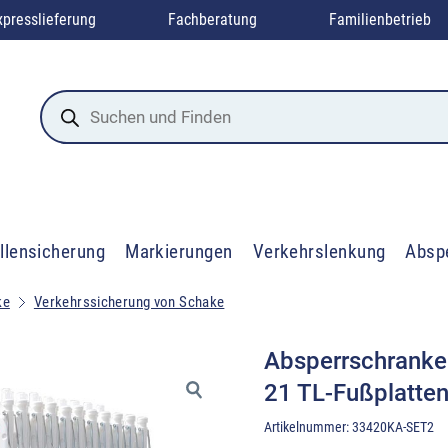
xpresslieferung
Fachberatung
Familienbetrieb
Products
search
llensicherung
Markierungen
Verkehrslenkung
Absp
ke
Verkehrssicherung von Schake
Absperrschranken
21 TL-Fußplatten
Artikelnummer:
33420KA-SET2