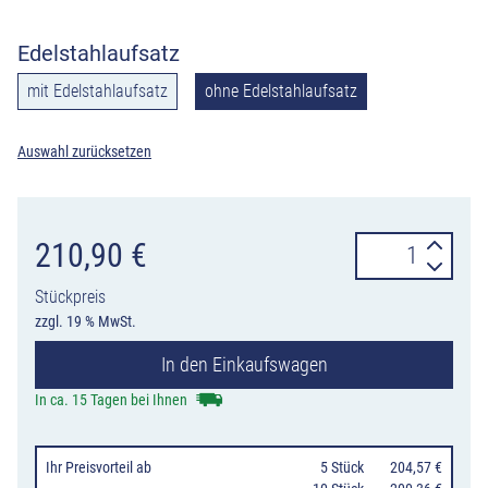
Edelstahlaufsatz
mit Edelstahlaufsatz
ohne Edelstahlaufsatz
Auswahl zurücksetzen
Anlehnbügel
210,90
€
aus
Stückpreis
Cortenstahl
zzgl. 19 % MwSt.
in
In den Einkaufswagen
Rostoptik,
optional
In ca. 15 Tagen bei Ihnen
mit
Edelstahlaufsat
Ihr Preisvorteil
ab
0
5 Stück
204,57 €