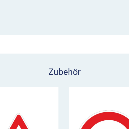
 Geschwindigkeit bereits
hrdynamische Wirkung
für
en sich über ein Nut-
die Temposchwelle in
imal in Radwegführungen
Zubehör
elle sorgt für eine
here Verlegung empfehlen
Kleber
.