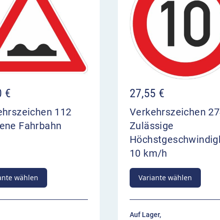
0
€
27,55
€
ehrszeichen 112
Verkehrszeichen 27
ene Fahrbahn
Zulässige
Höchstgeschwindig
10 km/h
ante wählen
Variante wählen
Auf Lager,