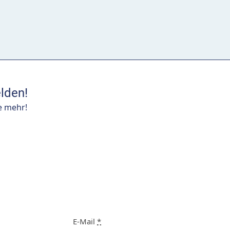
lden!
e mehr!
E-Mail
*