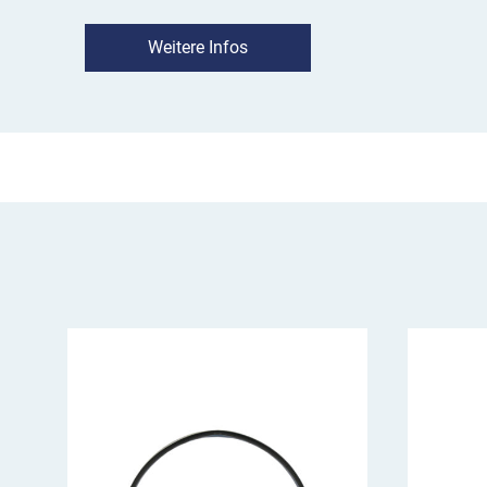
Gefahrenstellen und Kreuzungen und senkt die
vor der Schwelle. Beim Überfahren sorgt die
fa
Weitere Infos
eine weitere Temporeduzierung.
Montage der Fahrrad-Temposchwelle
Die einzelnen Elemente der TOPSTOP Bike lass
Zapfen-System verbinden. Dadurch lässt sich 
Länge und Breite
individuell anpassen
und opt
integrieren.
Das hohe Eigengewicht der Fahrrad-Temposchw
stabile Positionierung. Für eine dauerhaft sic
wir die Anbringung mit einem
2-Komponenten-