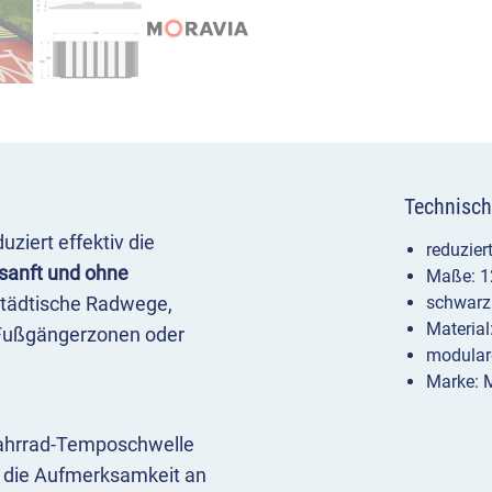
Technisch
iert effektiv die
reduzier
sanft und ohne
Maße: 1
erstädtische Radwege,
schwarz
Materia
 Fußgängerzonen oder
modular
Marke: 
ahrrad-Temposchwelle
t die Aufmerksamkeit an