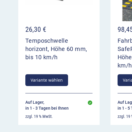
26,30
€
98,4
Temposchwelle
Fahr
horizont, Höhe 60 mm,
SafeR
bis 10 km/h
Höhe
km/h
Variante wählen
Vari
Auf Lager,
Auf Lag
in 1 - 3 Tagen bei Ihnen
in 1 - 5
zzgl. 19 % MwSt.
zzgl. 19