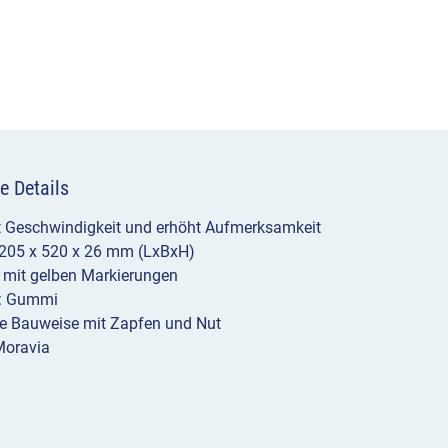
1205
mm
Menge
e Details
t Geschwindigkeit und erhöht Aufmerksamkeit
205 x 520 x 26 mm (LxBxH)
 mit gelben Markierungen
l: Gummi
e Bauweise mit Zapfen und Nut
Moravia