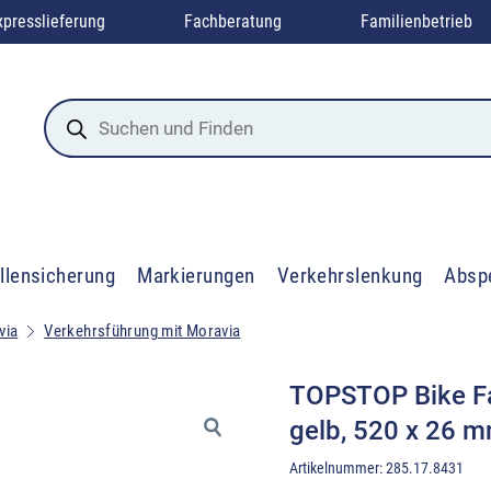
xpresslieferung
Fachberatung
Familienbetrieb
Products
search
llensicherung
Markierungen
Verkehrslenkung
Absp
via
Verkehrsführung mit Moravia
TOPSTOP Bike Fa
gelb, 520 x 26 
Artikelnummer:
285.17.8431