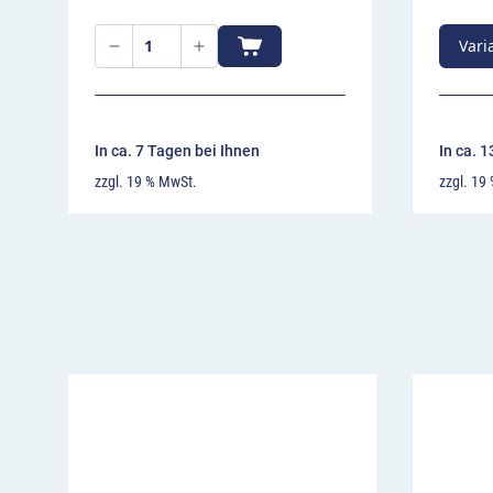
Einsatz Fahrbahnschwelle EasyRide 75
Aufgrund ihrer starken Wirkung eignet sich die
Vari
Fahrbahnschwelle vor allem zum Einsatz an Gef
unübersichtlichen Ausfahrten, Dauerbaustellen
öffentlichen Einrichtungen – diese Temposchw
In ca. 7 Tagen bei Ihnen
In ca. 
wirksam dazu, auf maximal 5 km/h abzubrems
zzgl. 19 % MwSt.
zzgl. 19
sich das Mittelelement von EasyRide 75 auch 
Wo immer Sie die Bodenschwelle anbringen: Bit
den Fahrverkehr darauf hinzuweisen! Hierfür w
Verkehrszeichen „Unebene Fahrbahn“ (VZ 112)
Höchstgeschwindigkeit 5 km/h“ (VZ 274-5) aufg
Verkehrszeichen finden Sie bei uns im Shop.
Als Alternative mit weniger stark ausgeprägt
empfehlen wir die Fahrbahnschwelle EasyRide 5
Höhe und kann auch mit einem Tempo von bis