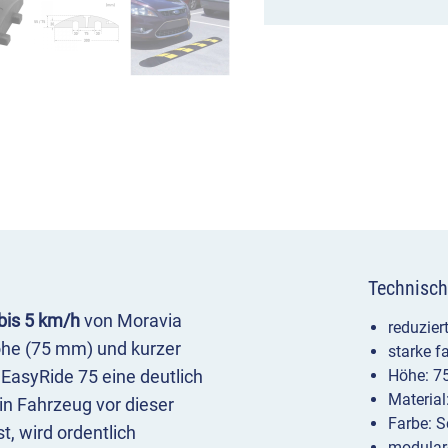
Technisch
bis 5 km/h
von Moravia
reduzier
höhe (75 mm) und kurzer
starke 
EasyRide 75 eine deutlich
Höhe: 7
Materia
n Fahrzeug vor dieser
Farbe: S
, wird ordentlich
modular