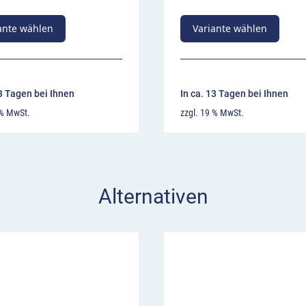
 bis 5 km/h
 EasyRide 75
ante wählen
Variante wählen
ahrenstellen. Egal, ob an
, Verladestellen oder vor
elle zwingt Fahrer
13 Tagen bei Ihnen
In ca. 13 Tagen bei Ihnen
en. Ohne Endstücke lässt
 % MwSt.
zzgl. 19 % MwSt.
als Kabelbrücke nutzen.
te vergessen Sie nicht,
erden in der Regel die
Alternativen
 und „Zulässige
estellt. Diese
er fahrdynamischer Wirkung
5. Sie hat eine geringere
 zu 10 km/h überfahren