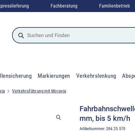
xpresslieferung
Fachberatung
Familienbetrieb
Products
search
llensicherung
Markierungen
Verkehrslenkung
Absp
via
Verkehrsführung mit Moravia
Fahrbahnschwell
mm, bis 5 km/h
Artikelnummer:
284.25.570