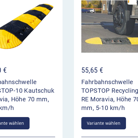
 bis 5 km/h auf Asphalt
benheiten aufweisen. Auf
ieser Temposchwelle nicht
n Sie mit Straßenankern
0
€
55,65
€
(Mittelstück) ist mit vier
bahnschwelle
Fahrbahnschwelle
nt mit einer Bohrung. Für
TOP-10 Kautschuk
TOPSTOP Recycling
e Bohrlöcher verwenden.
via, Höhe 70 mm,
RE Moravia, Höhe 7
ie die passenden Moravia
 km/h
mm, 5-10 km/h
ante wählen
Variante wählen