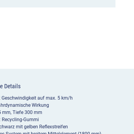
bis
5
km/h
Menge
e Details
t Geschwindigkeit auf max. 5 km/h
fahrdynamische Wirkung
5 mm, Tiefe 300 mm
l: Recycling-Gummi
chwarz mit gelben Reflexstreifen
es System mit breitem Mittelelement (1800 mm)