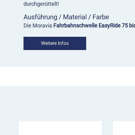
durchgerüttelt!
Ausführung / Material / Farbe
Die Moravia
Fahrbahnschwelle EasyRide 75 bi
Abschlusselemente und ein besonders breite
(Mittelstück). Ein Vorteil für alle, die weniger E
Weitere Infos
und verbinden möchten! Natürlich können Sie 
Mittelstücke kombinieren.
Aus diesen Elementen setzt sich Ihre EasyRid
zusammen:
Normelement (Mittelstück) mit Nut in Schwar
Maße: 1800 x 300 x 75 mm (B x T x H)
8 Reflektoren, 4 auf jeder Seite
4 Bohrungen zur Bodenbefestigung
Gewicht 38 kg