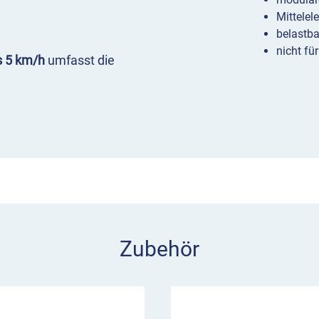
Mittelel
belastba
nicht fü
s 5 km/h
umfasst die
s Normelement
inzelteile transportieren
auch zwei oder drei
e 75 Bodenschwelle
z/Gelb
Zubehör