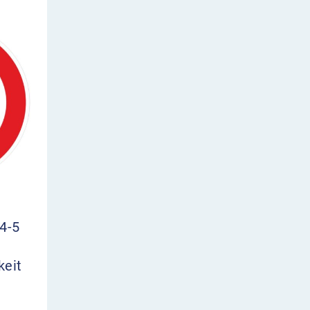
4-5
keit