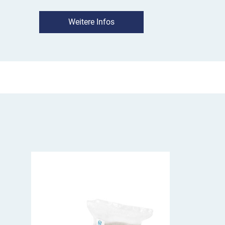
Der Moravia Radstopper besteht aus umwelts
Gummi, das Beschädigungen am Fahrzeug vorb
Weitere Infos
Farbvarianten – Rotbraun und Schwarz – sorge
Retroreflexbänder in Weiß auch bei Dunkelheit 
Die Anfahrschwelle hat die Maße 750 x 120 x 
wiegt 6,5 kg.
Einsatz MORION Radstopp
Die Parkschwelle von Moravia setzen Sie zur 
Parkplätzen in Tiefgaragen, Parkhäusern und a
firmeneigenen Parkplatzanlagen ein. Sie schü
Gartenanlagen vor Rangierschäden. Gleichzeiti
MORION Radstoppern der verfügbare Platz effiz
Kombinieren Sie mehrere Parkschwellen nach 
einheitliche Parkplatzbegrenzung. Der Moravi
zur wirksamen Trennung von Verkehrswegen g