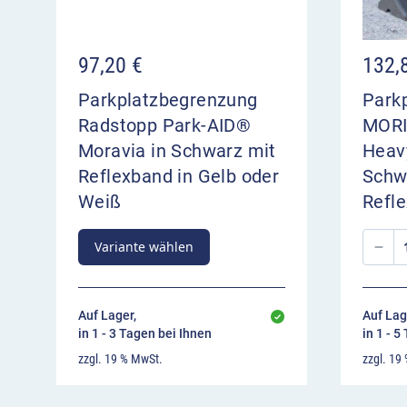
97,20
€
132,
Parkplatzbegrenzung
Park
Radstopp Park-AID®
MORI
Moravia in Schwarz mit
Heav
Reflexband in Gelb oder
Schw
Weiß
Refle
Variante wählen
Auf Lager,
Auf Lag
in 1 - 3 Tagen bei Ihnen
in 1 - 5
zzgl. 19 % MwSt.
zzgl. 19