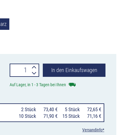
arz
Parkplatzbegrenzung
In den Einkaufswagen
MORION
Auf Lager, in 1 - 3 Tagen bei Ihnen
Radstopp
in
0
2 Stück
73,40 €
0
5 Stück
72,65 €
Rotbraun
10 Stück
71,90 €
15 Stück
71,16 €
oder
Versandinfo*
Schwarz