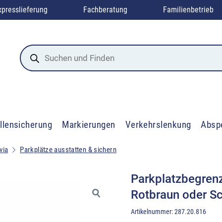
xpresslieferung
Fachberatung
Familienbetrieb
Products
search
llensicherung
Markierungen
Verkehrslenkung
Absp
via
Parkplätze ausstatten & sichern
Parkplatzbegren
Rotbraun oder S
Artikelnummer:
287.20.816