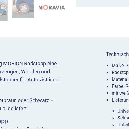
Technisch
ung MORION Radstopp eine
Maße: 7
hrzeugen, Wänden und
Radstopp
stopper für Autos ist ideal
Materia
Farbe: 
mit wei
Rotbraun oder Schwarz –
Lieferun
al geliefert.
Unive
Schr
opp
Unter