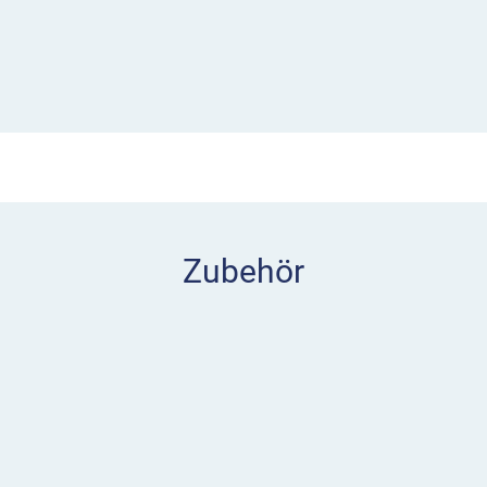
chonendem Recycling-
eugt. In beiden
n integrierte
für eine gute Sichtbarkeit.
100 mm (B x T x H) und
frontalen Begrenzung von
uf öffentlichen oder
Zubehör
tzt Wände, Fahrzeuge und
g lässt sich mit den
ient einteilen.
Bedarf nebeneinander als
a Radstopper kann auch
enutzt werden.