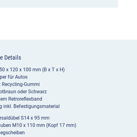
mit
weißem
Reflexband
Menge
e Details
50 x 120 x 100 mm (B x T x H)
er für Autos
l: Recycling-Gummi
Rotbraun oder Schwarz
ßem Retroreflexband
g inkl. Befestigungsmaterial
rsaldübel S14 x 95 mm
auben M10 x 110 mm (Kopf 17 mm)
legscheiben