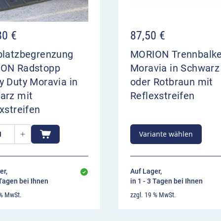
80
€
87,50
€
platzbegrenzung
MORION Trennbalk
ON Radstopp
Moravia in Schwarz
y Duty Moravia in
oder Rotbraun mit
arz mit
Reflexstreifen
xstreifen
Variante wählen
er,
Auf Lager,
 Tagen bei Ihnen
in 1 - 3 Tagen bei Ihnen
 % MwSt.
zzgl. 19 % MwSt.