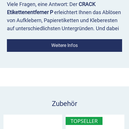
Viele Fragen, eine Antwort: Der
CRACK
Etikettenentferner P
erleichtert Ihnen das Ablösen
von Aufklebern, Papieretiketten und Kleberesten
auf unterschiedlichsten Untergründen. Und dabei
schont er sowohl die Oberfläche, als auch Ihren
Geldbeutel.
Weitere Infos
Mit der handlichen Sprühflasche lässt sich der
flüssige und
biologisch abbaubare
Etiketten-
Entferner einfach aufsprühen und durchweicht
das Material innerhalb von 1 – 7 Minuten.
Aufkleber und Klebereste können durch die
schnelle und kraftvolle Wirkung
im Handumdrehen
Zubehör
entfernt werden.
Da der Etikettenentferner von Moravia
sparsam in
TOPSELLER
der Anwendung
ist, kommen Sie mit der 500 ml-