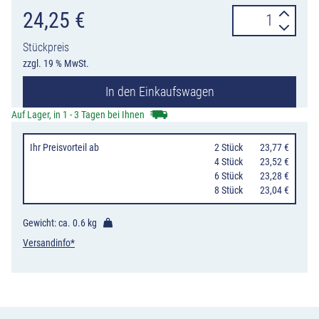
CRACK
24,25
€
Etiketten-
Stückpreis
Entferner
zzgl. 19 % MwSt.
P,
In den Einkaufswagen
500
ml,
Auf Lager, in 1 - 3 Tagen bei Ihnen
für
Ihr Preisvorteil
ab
0
2 Stück
23,77 €
verschiedene
0
4 Stück
23,52 €
Untergründe
0
6 Stück
23,28 €
0
8 Stück
23,04 €
Menge
Gewicht: ca.
0.6 kg
Versandinfo*