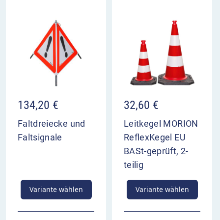
Sprühflasche lange aus. Der Etikettenlöser ist auf
Metall, Glas, Keramik, Holz und Kunststoff
einsetzbar, ohne dass der Untergrund angegriffen
wird.
Hinweis
: Bei lackierten und bedruckten
Oberflächen empfehlen wir vorab eine
Materialverträglichkeitsprüfung durchzuführen.
134,20
€
32,60
€
Faltdreiecke und
Leitkegel MORION
Faltsignale
ReflexKegel EU
BASt-geprüft, 2-
teilig
Variante wählen
Variante wählen