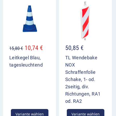
10,74
€
50,85
€
15,80
€
Leitkegel Blau,
TL Wendebake
tagesleuchtend
NOX
Schraffenfolie
Schake, 1- od.
2seitig, div.
Richtungen, RA1
od. RA2
Variante wählen
Variante wählen