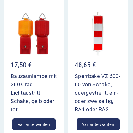
17,50
€
48,65
€
Bauzaunlampe mit
Sperrbake VZ 600-
360 Grad
60 von Schake,
Lichtaustritt
quergestreift, ein-
Schake, gelb oder
oder zweiseitig,
rot
RA1 oder RA2
Variante wählen
Variante wählen