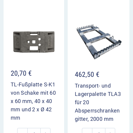
20,70
€
462,50
€
TL-Fußplatte S-K1
Transport- und
von Schake mit 60
Lagerpalette TLA3
x 60 mm, 40 x 40
für 20
mm und 2 x Ø 42
Absperrschranken
mm
gitter, 2000 mm